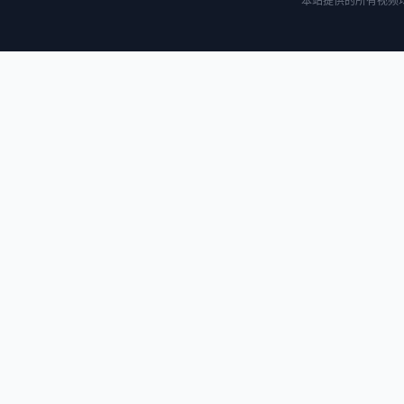
本站提供的所有视频