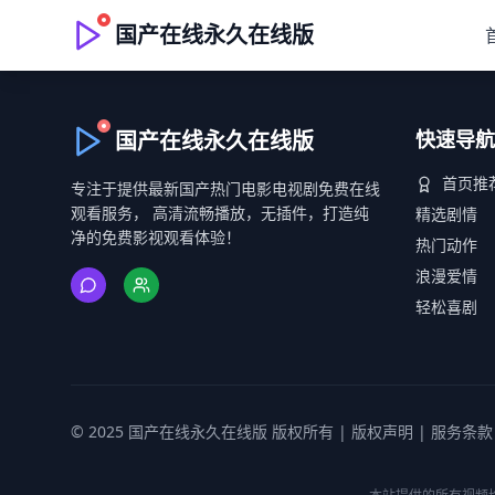
国产在线永久在线版
国产在线永久在线版
快速导航
首页推
专注于提供最新国产热门电影电视剧免费在线
观看服务， 高清流畅播放，无插件，打造纯
精选剧情
净的免费影视观看体验！
热门动作
浪漫爱情
轻松喜剧
© 2025 国产在线永久在线版 版权所有 |
版权声明
|
服务条款