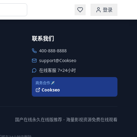
登录
联系我们
400-888-8888
support@Cookseo
在线客服 7×24小时
商务合作✈️
Cookseo
国产在线永久在线版推荐 - 海量影视资源免费在线观看