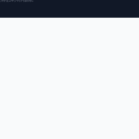
将在24小时内删除。