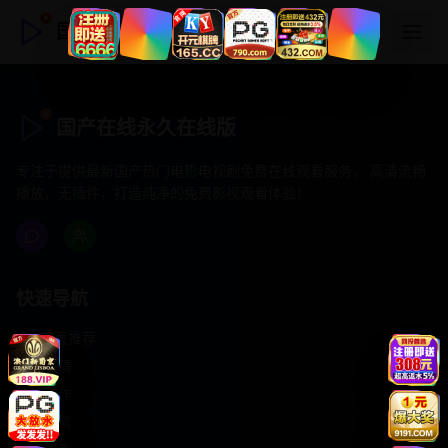
国产在线永久在线版
国产在线永久在线版
专注于提供最新国产热门电影电视剧免费在线观看服务， 高清流畅
播放，无插件，打造纯净的免费影视观看体验！
快速导航
首页推荐
精选剧情
热门动作
浪漫爱情